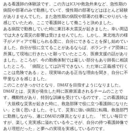
ある看護師の体験談です。この方はICUや救急外来など、急性期の
病院や部署のみで勤務していて、慢性期の部署などはほとんど経験
がありませんでした。また急性期の病院や部署の仕事にやりがいを
感じていたため、ここで看護師として働こうと決めました。
ある病院で勤務していた時に東日本大震災が起きました。幸い周辺
では大きな震災の影響は受けませんでした。しかし、東北地方の様
子がメディアで報じられる度に、自分にできることを探し始めてい
ました。自分が役に立てることがあるならば、ボランティア団体に
所属して現地に行きたいと願っていたところ、医療支援の話があり
ました。ところが、今の勤務体制では厳しい部分もあり師長に相談
したところ、「病院としては許可できない。ただ単に正義感で行く
ことは危険である」と。現実味のある正当な理由を聞き、自分に不
甲斐なさを感じました。
このことがきっかけとなり、DMATを目指すようになりました。
DMATとは、災害が発生した時に医療派遣されるチームのことで
す。機動性があり、特別な訓練を受けているのです。この看護師は
「大規模な災害が起きた時に、救急部隊で役に立つ看護師になりた
い」と強く思いました。そして、災害に強い病院に転職。救急部門
に勤務しながら、遂にDMATの隊員となりました。「忙しい毎日で
すが、楽しく充実感に溢れている今こそが、自分の持つ看護師像で
あり理想だった」と夢への実現を実感しているのです。