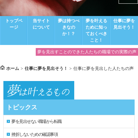
トップペ
当サイト
夢は持つべ
夢を叶える
仕事に夢を
ージ
について
きなの
ために知っ
見出そう！
か！？
ておくべき
こと！
夢を見出すことのできた人たちの職場での実際の声
ホーム
>
仕事に夢を見出そう！
>
仕事に夢を見出した人たちの声
トピックス
夢を見出せない職場から転職
挫折しないための確認事項