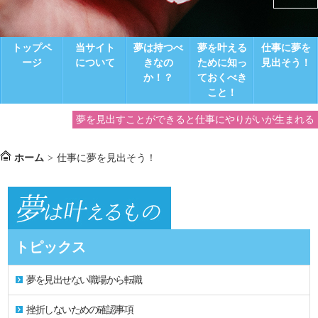
トップペ
当サイト
夢は持つべ
夢を叶える
仕事に夢を
ージ
について
きなの
ために知っ
見出そう！
か！？
ておくべき
こと！
夢を見出すことができると仕事にやりがいが生まれる
ホーム
>
仕事に夢を見出そう！
トピックス
夢を見出せない職場から転職
挫折しないための確認事項